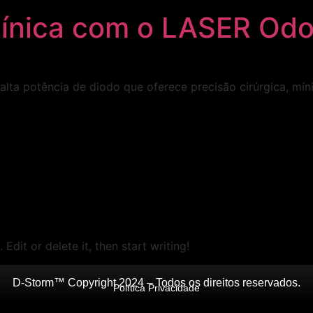
línica com o LASER Odo
ta potência de diodo que oferece precisão cirúrgica, mí
Edit or delete it, then start writing!
D-Storm™️ Copyright 2024 – Todos os direitos reservados.
Política Privacidade